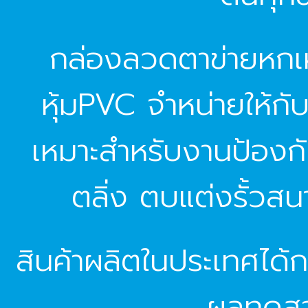
กล่องลวดตาข่ายหกเห
หุ้มPVC จำหน่ายให้ก
เหมาะสำหรับงานป้องกั
ตลิ่ง ตบแต่งรั้วส
สินค้าผลิตในประเทศได
ผลทดสอบท