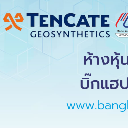
ห้างหุ
บิ๊กแฮป
www.bang