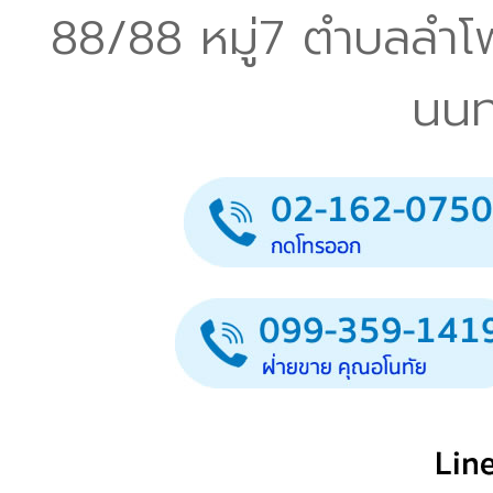
88/88 หมู่7 ตำบลลำโ
นนทบ