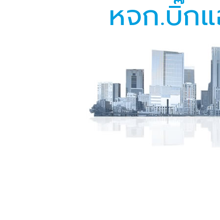
หจก.บิ๊กแ